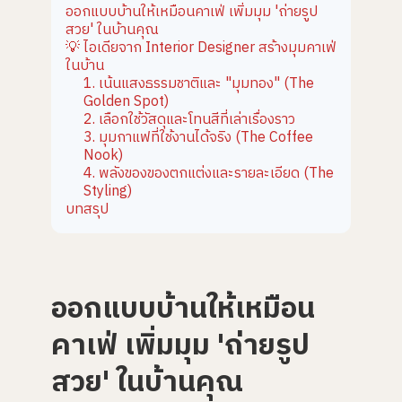
g
ออกแบบบ้านให้เหมือนคาเฟ่ เพิ่มมุม 'ถ่ายรูป
e
สวย' ในบ้านคุณ
n
e
💡 ไอเดียจาก Interior Designer สร้างมุมคาเฟ่
r
a
ในบ้าน
t
1. เน้นแสงธรรมชาติและ "มุมทอง" (The
e
d
Golden Spot)
b
y
2. เลือกใช้วัสดุและโทนสีที่เล่าเรื่องราว
A
3. มุมกาแฟที่ใช้งานได้จริง (The Coffee
I
a
Nook)
n
d
4. พลังของของตกแต่งและรายละเอียด (The
m
Styling)
a
y
บทสรุป
h
a
v
e
s
li
g
h
ออกแบบบ้านให้เหมือน
t
p
r
o
คาเฟ่ เพิ่มมุม 'ถ่ายรูป
n
u
n
สวย' ในบ้านคุณ
c
i
a
ti