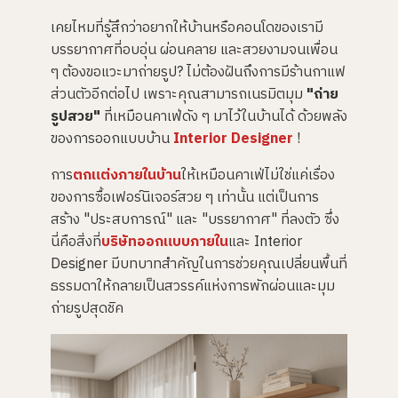
o
n
เคยไหมที่รู้สึกว่าอยากให้บ้านหรือคอนโดของเรามี
n
u
บรรยากาศที่อบอุ่น ผ่อนคลาย และสวยงามจนเพื่อน
a
n
ๆ ต้องขอแวะมาถ่ายรูป? ไม่ต้องฝันถึงการมีร้านกาแฟ
c
e
ส่วนตัวอีกต่อไป เพราะคุณสามารถเนรมิตมุม
"ถ่าย
s
.
รูปสวย"
ที่เหมือนคาเฟ่ดัง ๆ มาไว้ในบ้านได้ ด้วยพลัง
ของการออกแบบบ้าน
Interior Designer
!
การ
ตกแต่งภายในบ้าน
ให้เหมือนคาเฟ่ไม่ใช่แค่เรื่อง
ของการซื้อเฟอร์นิเจอร์สวย ๆ เท่านั้น แต่เป็นการ
สร้าง "ประสบการณ์" และ "บรรยากาศ" ที่ลงตัว ซึ่ง
นี่คือสิ่งที่
บริษัทออกแบบภายใน
และ Interior
Designer มีบทบาทสำคัญในการช่วยคุณเปลี่ยนพื้นที่
ธรรมดาให้กลายเป็นสวรรค์แห่งการพักผ่อนและมุม
ถ่ายรูปสุดชิค