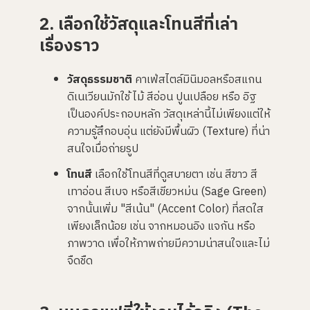
2. เลือกใช้วัสดุและโทนสีที่เล่า
เรื่องราว
วัสดุธรรมชาติ
คาเฟ่สไตล์มินิมอลหรือสแกน
ดิเนเวียนมักใช้ ไม้ สีอ่อน ปูนเปลือย หรือ อิฐ
เป็นองค์ประกอบหลัก วัสดุเหล่านี้ไม่เพียงแต่ให้
ความรู้สึกอบอุ่น แต่ยังมีพื้นผิว (Texture) ที่น่า
สนใจเมื่อถ่ายรูป
โทนสี
เลือกใช้โทนสีที่ดูสบายตา เช่น สีขาว สี
เทาอ่อน สีเบจ หรือสีเขียวหม่น (Sage Green)
จากนั้นเพิ่ม "สีเน้น" (Accent Color) ที่สดใส
เพียงเล็กน้อย เช่น จากหมอนอิง แจกัน หรือ
ภาพวาด เพื่อให้ภาพถ่ายมีความน่าสนใจและไม่
จืดชืด