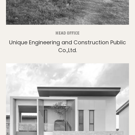
HEAD OFFICE
Unique Engineering and Construction Public
Co.,Ltd.