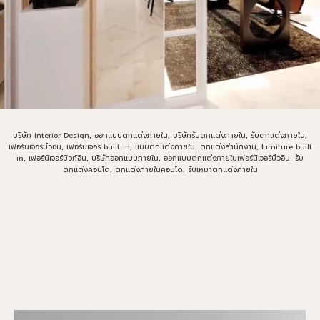
บริษัท Interior Design
,
ออกแบบตกแต่งภายใน
,
บริษัทรับตกแต่งภายใน
,
รับตกแต่งภายใน
,
เฟอร์นิเจอร์บิ้วอิน
,
เฟอร์นิเจอร์ built in
,
แบบตกแต่งภายใน
,
ตกแต่งสำนักงาน
,
furniture built
in
,
เฟอร์นิเจอร์บิวท์อิน
,
บริษัทออกแบบภายใน
,
ออกแบบตกแต่งภายในเฟอร์นิเจอร์บิ้วอิน,
รับ
ตกแต่งคอนโด
,
ตกแต่งภายในคอนโด
,
รับเหมาตกแต่งภายใน