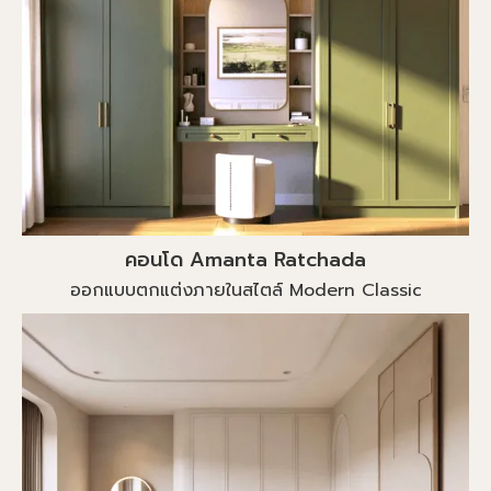
คอนโด Amanta Ratchada
ออกแบบตกแต่งภายในสไตล์ Modern Classic