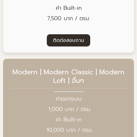
ค่า Built-in
7,500 บาท / ตรม.
ติดต่อสอบถาม
Modern | Modern Classic | Modern
Loft | อื่นๆ
ค่าออกแบบ
1,000 บาท / ตรม.
ค่า Built-in
10,000 บาท / ตรม.