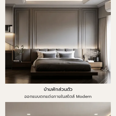
บ้านพักส่วนตัว
ออกแบบตกแต่งภายในสไตล์ Modern