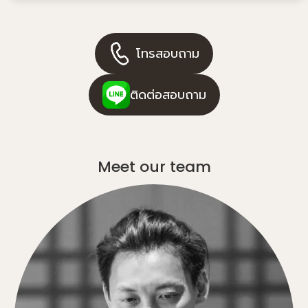
โทรสอบถาม
ติดต่อสอบถาม
Meet our team