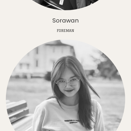
Sorawan
FOREMAN