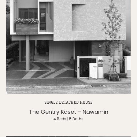
SINGLE DETACHED HOUSE
The Gentry Kaset – Nawamin
4 Beds | 5 Baths