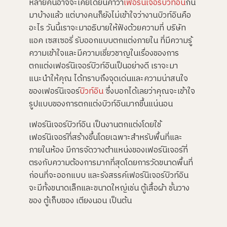
หลายคนอาจจะเคยได้ยินคำว่า
เฟอร์นิเจอร์
บิวท์อิน
กัน
r
a
มาบ้างแล้ว แต่บางคนก็ยังไม่เข้าใจว่างานบิวท์อินคือ
t
e
อะไร วันนี้เราจะมาอธิบายให้ฟังด้วยความที่ บริษัท
d
b
แอค เซสเซอรี่ รับออกแบบตกแต่งภายใน ที่มีความรู้
y
A
I
ความเข้าใจและมีความเชี่ยวชาญในเรื่องของการ
a
n
ตกแต่งเฟอร์นิเจอร์บิวท์อินเป็นอย่างดี เราจะมา
d
m
แนะนำให้คุณ ได้ทราบถึงจุดเด่นและความน่าสนใจ
a
y
ของเฟอร์นิเจอร์
บิวท์อิน
ซึ่งบอกได้เลยว่าคุณจะเข้าใจ
h
a
รูปแบบของการตกแต่งบิวท์อินมากขึ้นแน่นอน
v
e
s
เฟอร์นิเจอร์บิวท์อิน เป็นงานตกแต่งโดยใช้
li
g
เฟอร์นิเจอร์ที่สร้างขึ้นโดยเฉพาะสำหรับพื้นที่และ
h
t
ภายในห้อง มีการจัดวางตำแหน่งของเฟอร์นิเจอร์ที่
p
r
o
ตรงกับความต้องการมากที่สุดโดยการวัดขนาดพื้นที่
n
u
ก่อนที่จะออกแบบ และรังสรรค์เฟอร์นิเจอร์บิวท์อิน
n
c
จะมีทั้งขนาดเล็กและขนาดใหญ่เช่น ตู้เสื้อผ้า ชั้นวาง
i
a
ของ ตู้เก็บของ เตียงนอน เป็นต้น
ti
o
n
n
u