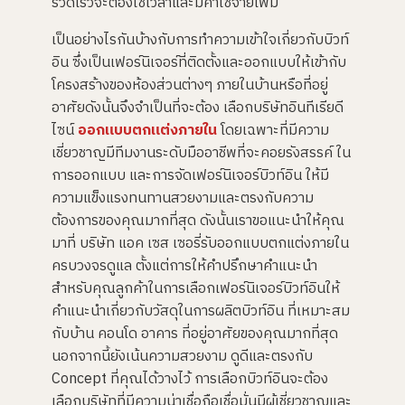
รวดเร็วจะต้องใช้เวลาและมีค่าใช้จ่ายเพิ่ม
เป็นอย่างไรกันบ้างกับการทำความเข้าใจเกี่ยวกับบิวท์
อิน ซึ่งเป็นเฟอร์นิเจอร์ที่ติดตั้งและออกแบบให้เข้ากับ
โครงสร้างของห้องส่วนต่างๆ ภายในบ้านหรือที่อยู่
อาศัยดังนั้นจึงจำเป็นที่จะต้อง เลือกบริษัทอินทีเรียดี
ไซน์
ออกแบบตกแต่งภายใน
โดยเฉพาะที่มีความ
เชี่ยวชาญมีทีมงานระดับมืออาชีพที่จะคอยรังสรรค์ ใน
การออกแบบ และการจัดเฟอร์นิเจอร์บิวท์อิน ให้มี
ความแข็งแรงทนทานสวยงามและตรงกับความ
ต้องการของคุณมากที่สุด ดังนั้นเราขอแนะนำให้คุณ
มาที่ บริษัท แอค เซส เซอรี่รับออกแบบตกแต่งภายใน
ครบวงจรดูแล ตั้งแต่การให้คำปรึกษาคำแนะนำ
สำหรับคุณลูกค้าในการเลือกเฟอร์นิเจอร์บิวท์อินให้
คำแนะนำเกี่ยวกับวัสดุในการผลิตบิวท์อิน ที่เหมาะสม
กับบ้าน คอนโด อาคาร ที่อยู่อาศัยของคุณมากที่สุด
นอกจากนี้ยังเน้นความสวยงาม ดูดีและตรงกับ
Concept ที่คุณได้วางไว้ การเลือกบิวท์อินจะต้อง
เลือกบริษัทที่มีความน่าเชื่อถือเชื่อมั่นมีผู้เชี่ยวชาญและ