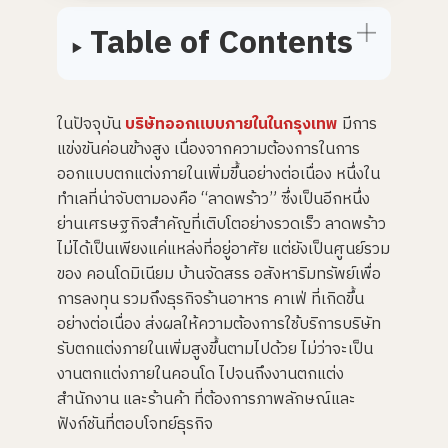
d
Table of Contents
i
o
i
s
g
e
n
e
ในปัจจุบัน
บริษัทออกแบบภายในในกรุงเทพ
มีการ
r
a
แข่งขันค่อนข้างสูง เนื่องจากความต้องการในการ
t
e
ออกแบบตกแต่งภายในเพิ่มขึ้นอย่างต่อเนื่อง หนึ่งใน
d
b
ทำเลที่น่าจับตามองคือ “ลาดพร้าว” ซึ่งเป็นอีกหนึ่ง
y
A
I
ย่านเศรษฐกิจสำคัญที่เติบโตอย่างรวดเร็ว ลาดพร้าว
a
n
ไม่ได้เป็นเพียงแค่แหล่งที่อยู่อาศัย แต่ยังเป็นศูนย์รวม
d
m
ของ คอนโดมิเนียม บ้านจัดสรร อสังหาริมทรัพย์เพื่อ
a
y
การลงทุน รวมถึงธุรกิจร้านอาหาร คาเฟ่ ที่เกิดขึ้น
h
a
อย่างต่อเนื่อง ส่งผลให้ความต้องการใช้บริการบริษัท
v
e
รับตกแต่งภายในเพิ่มสูงขึ้นตามไปด้วย ไม่ว่าจะเป็น
s
li
งานตกแต่งภายในคอนโด ไปจนถึงงานตกแต่ง
g
h
สำนักงาน และร้านค้า ที่ต้องการภาพลักษณ์และ
t
p
ฟังก์ชันที่ตอบโจทย์ธุรกิจ
r
o
n