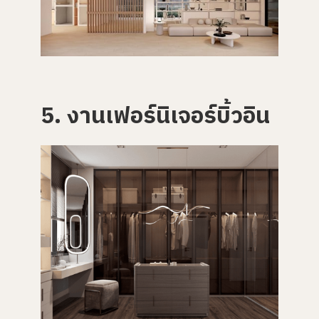
5. งานเฟอร์นิเจอร์บิ้วอิน