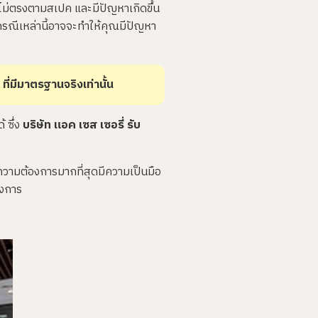
ไม่ตรงตามสเปค และมีปัญหาเกิดขึ้น
s
li
งกรณีเหล่านี้อาจจะทำให้คุณมีปัญหา
g
h
t
p
r
o
n
ที่มีมาตรฐานจริงเท่านั้น
u
n
c
i
a
้ ซึ่ง
บริษัท แอค เซส เซอรี่ รับ
ti
o
n
n
u
ความต้องการมากที่สุดมีความเป็นมือ
a
n
องการ
c
e
s
.