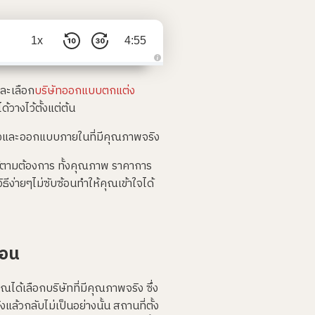
1x
4:55
A
u
และเลือก
บริษัทออกแบบตกแต่ง
d
i
o
้วางไว้ตั้งแต่ต้น
i
s
g
แต่งและออกแบบภายในที่มีคุณภาพจริง
e
n
e
้ตามต้องการ ทั้งคุณภาพ ราคาการ
r
a
ง่ายๆไม่ซับซ้อนทำให้คุณเข้าใจได้
t
e
d
b
y
A
I
a
นอน
n
d
m
a
y
ได้เลือกบริษัทที่มีคุณภาพจริง ซึ่ง
h
a
้วกลับไม่เป็นอย่างนั้น สถานที่ตั้ง
v
e